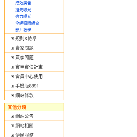
成效廣告
搶先曝光
強力曝光
全網吸睛組合
影片教學
規則&檢舉
賣家問題
買家問題
實車實價計畫
會員中心使用
手機版8891
網站條款
其他分類
網站公告
網站相關
便民服務