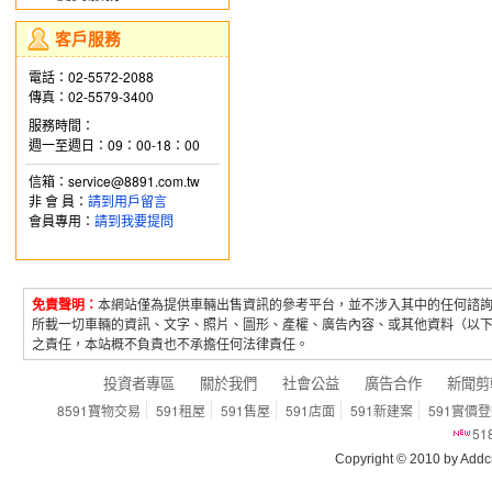
客戶服務
電話：02-5572-2088
傳真：02-5579-3400
服務時間：
週一至週日：09：00-18：00
信箱：service@8891.com.tw
非 會 員：
請到用戶留言
會員專用：
請到我要提問
免責聲明：
本網站僅為提供車輛出售資訊的參考平台，並不涉入其中的任何諮
所載一切車輛的資訊、文字、照片、圖形、產權、廣告內容、或其他資料（以
之責任，本站概不負責也不承擔任何法律責任。
投資者專區
關於我們
社會公益
廣告合作
新聞剪
8591寶物交易
591租屋
591售屋
591店面
591新建案
591實價
5
Copyright © 2010 by Addcn