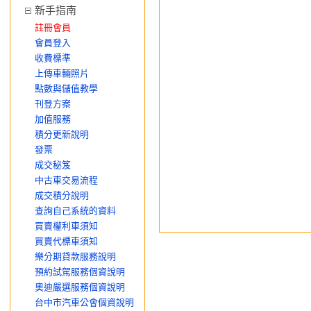
新手指南
註冊會員
會員登入
收費標準
上傳車輛照片
點數與儲值教學
刊登方案
加值服務
積分更新說明
發票
成交秘笈
中古車交易流程
成交積分說明
查詢自己系統的資料
買賣權利車須知
買賣代標車須知
樂分期貸款服務說明
預約試駕服務個資說明
奧迪嚴選服務個資說明
台中市汽車公會個資說明