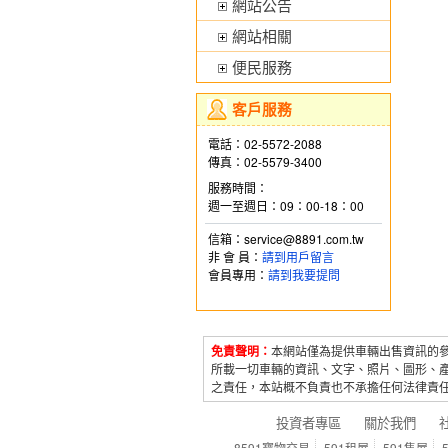
網站公告
網站相關
便民服務
客戶服務
電話：02-5572-2088
傳真：02-5579-3400
服務時間：
週一至週日：09：00-18：00
信箱：service@8891.com.tw
非 會 員：
請到用戶留言
會員專用：
請到我要提問
免責聲明：
本網站僅為提供車輛出售資訊的
所載一切車輛的資訊、文字、照片、圖形、
之責任，本站概不負責也不承擔任何法律責
投資者專區
關於我們
8591寶物交易
591租屋
591售屋