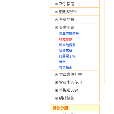
新手指南
規則&檢舉
賣家問題
買家問題
搜尋車輛廣告
收藏車輛
留言給賣家
實價求購
訂閱電子報
檢舉
買車指南
實車實價計畫
會員中心使用
手機版8891
網站條款
其他分類