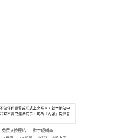
不做任何實質或形式上之審查。就本網站中
若有不實或違法情事，均為『內容』提供者
免費交換連結
數字經銷商
891新車
518 熊班
出任務
小雞上工