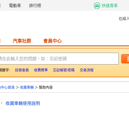
車
電動車
排行榜
快速賣車
在線
商
汽車社群
會員中心
請在此輸入您的問題，如：忘記密碼
關鍵字:
註冊會員
收費標準
忘記帳號/密碼
交易流程
助中心首頁
＞
收藏車輛
＞ 幫助內容
收藏車輛使用說明