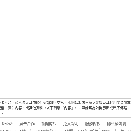
參考平台，並不涉入其中的任何諮詢、交易。本網站對該車輛之產權及其他相關資訊亦
產權、廣告內容、或其他資料（以下簡稱『內容』），無論其為公開張貼或私下傳送，
任。
社會公益
廣告合作
新聞剪輯
免責聲明
服務條款
隱私權聲明
591店面
591新建案
591實價登錄
591新聞
100室內設計
8891中古車網
8